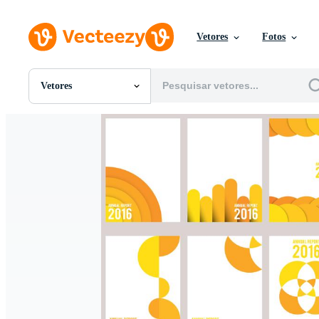
Vetores
Fotos
Vetores
Todas Imagens
Fotos
PNGs
PSDs
SVGs
Modelos
Vetores
Videos
Motion graphics
Imagens Editoriais
Eventos Editoriais