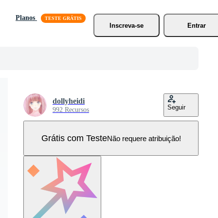
Planos
Inscreva-se
Entrar
dollyheidi
Seguir
992 Recursos
Grátis com Teste
Não requere atribuição!