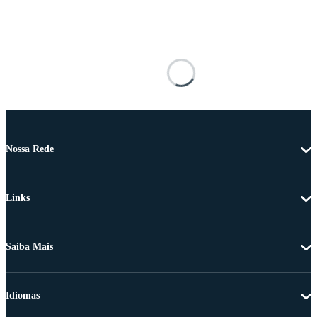
Nossa Rede
Links
Saiba Mais
Idiomas