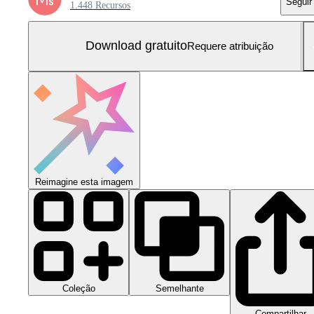
Seguir
1.448 Recursos
Download gratuito
Requere atribuição
Reimagine esta imagem
Coleção
Semelhante
Compartilhar