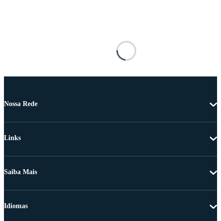
Nossa Rede
Links
Saiba Mais
Idiomas