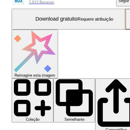
Seguir
5.813 Recursos
Download gratuito
Requere atribuição
Reimagine esta imagem
Coleção
Semelhante
Compartilhar