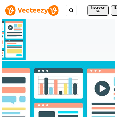
Inscreva-
E
se