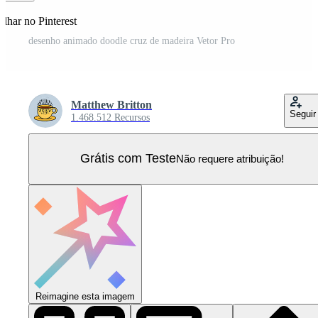
lhar no Pinterest
desenho animado doodle cruz de madeira Vetor Pro
Matthew Britton
Seguir
1.468.512 Recursos
Grátis com Teste
Não requere atribuição!
Reimagine esta imagem