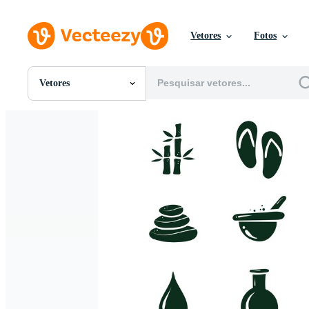
Vetores
Fotos
Vetores
Todas Imagens
Fotos
PNGs
PSDs
SVGs
Modelos
Vetores
Videos
Motion graphics
Imagens Editoriais
Eventos Editoriais