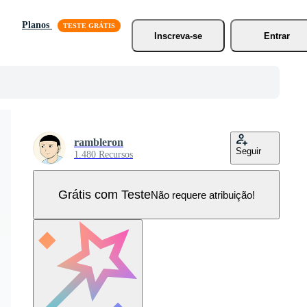
Planos
Inscreva-se
Entrar
rambleron
Seguir
1.480 Recursos
Grátis com Teste
Não requere atribuição!