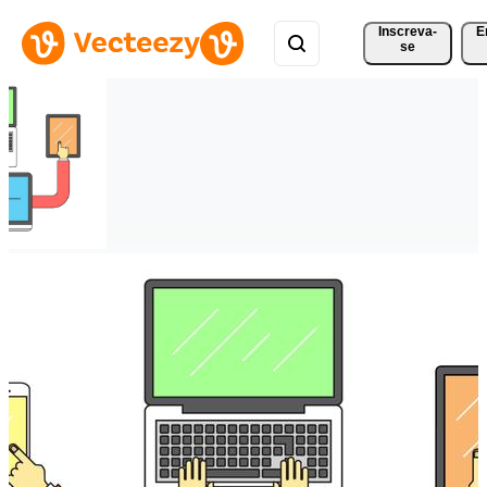
Inscreva-
E
se