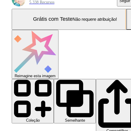
Seguir
5.338 Recursos
Grátis com Teste
Não requere atribuição!
Reimagine esta imagem
Coleção
Semelhante
Compartilhar