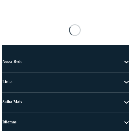
Nossa Rede
Links
Saiba Mais
Idiomas