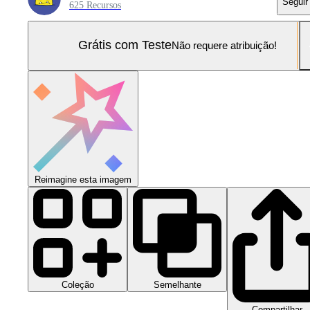
Seguir
625 Recursos
Grátis com Teste
Não requere atribuição!
Reimagine esta imagem
Coleção
Semelhante
Compartilhar