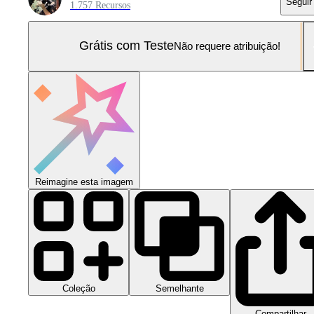
Seguir
1.757 Recursos
Grátis com Teste
Não requere atribuição!
Reimagine esta imagem
Coleção
Semelhante
Compartilhar