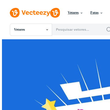
Vetores
Fotos
Vetores
Todas Imagens
Fotos
PNGs
PSDs
SVGs
Modelos
Vetores
Videos
Motion graphics
Imagens Editoriais
Eventos Editoriais