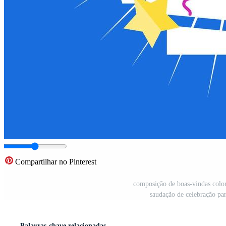
Compartilhar no Pinterest
composição de boas-vindas color
saudação de celebração para
Palavras-chave relacionadas