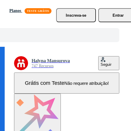
Planos
Inscreva-se
Entrar
Halyna Mansurova
Seguir
747 Recursos
Grátis com Teste
Não requere atribuição!