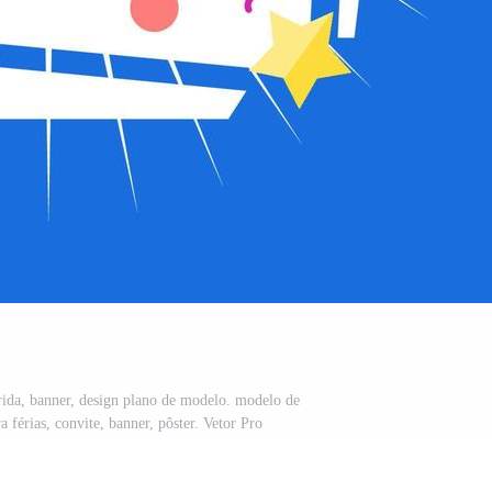
ida, banner, design plano de modelo. modelo de
 férias, convite, banner, pôster. Vetor Pro