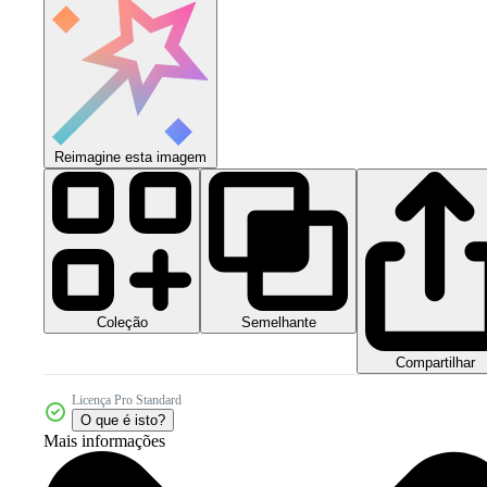
Reimagine esta imagem
Coleção
Semelhante
Compartilhar
Licença Pro Standard
O que é isto?
Mais informações