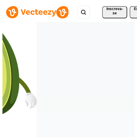
Inscreva-
E
se