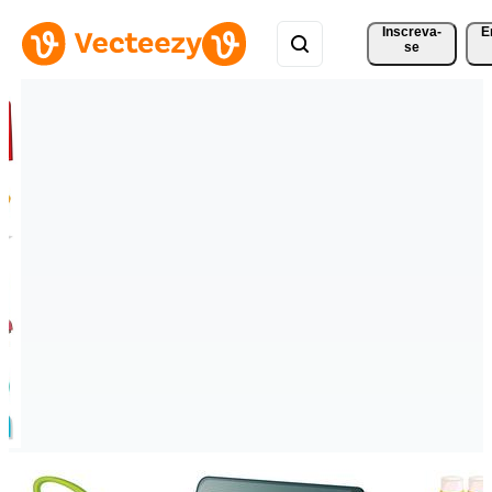
Inscreva-
E
se