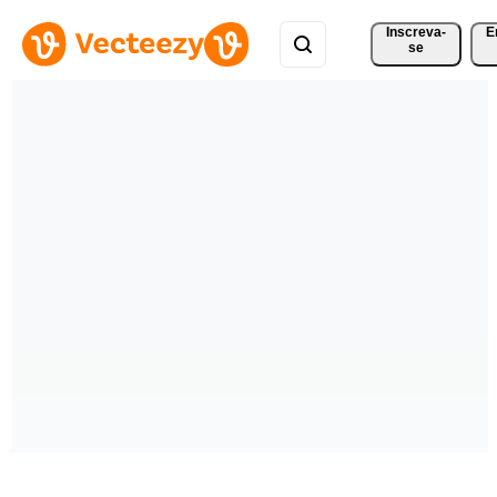
Inscreva-
E
se