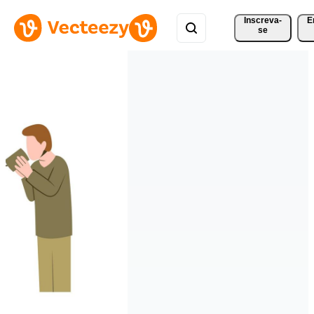
Inscreva-
E
se