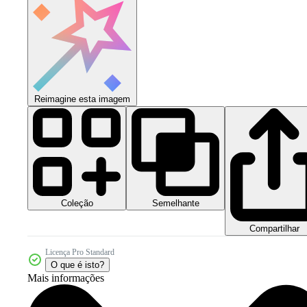
Reimagine esta imagem
Coleção
Semelhante
Compartilhar
Licença Pro Standard
O que é isto?
Mais informações