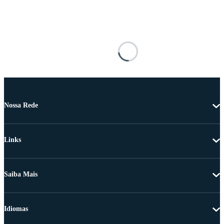
Nossa Rede
Links
Saiba Mais
Idiomas