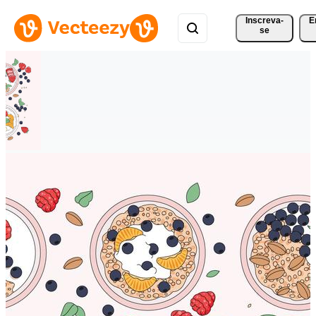
Inscreva-
E
se