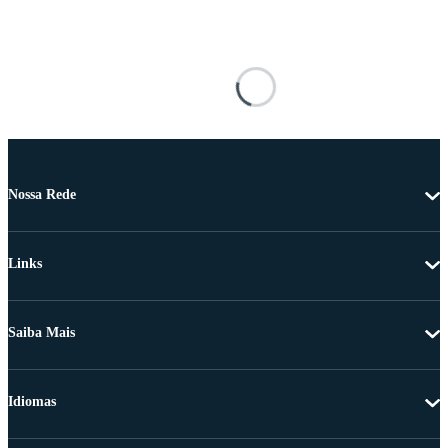
Nossa Rede
Links
Saiba Mais
Idiomas