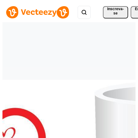
Inscreva-
E
se