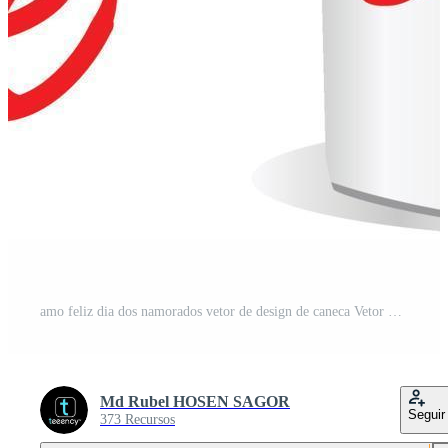
amo feliz dia dos namorados vetor de design de caneca Vetor Pro e SVG Pro
Md Rubel HOSEN SAGOR
Seguir
373 Recursos