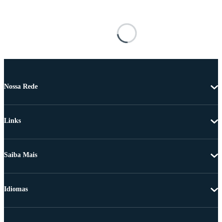
Nossa Rede
Links
Saiba Mais
Idiomas