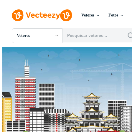
Vetores
Fotos
Vetores
Todas Imagens
Fotos
PNGs
PSDs
SVGs
Modelos
Vetores
Videos
Motion graphics
Imagens Editoriais
Eventos Editoriais