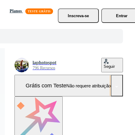
Planos
Inscreva-se
Entrar
laphotospot
Seguir
796 Recursos
Grátis com Teste
Não requere atribuição!