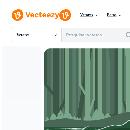
Vetores
Fotos
Vetores
Todas Imagens
Fotos
PNGs
PSDs
SVGs
Modelos
Vetores
Videos
Motion graphics
Imagens Editoriais
Eventos Editoriais