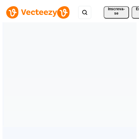
Inscreva-
E
se