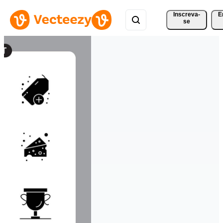
Inscreva-
E
se