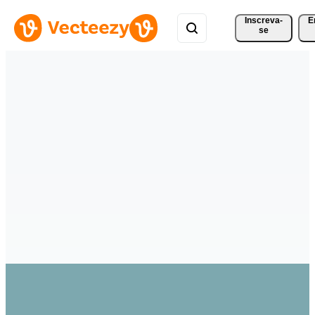
Inscreva-
E
se