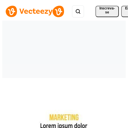
Inscreva-
E
se