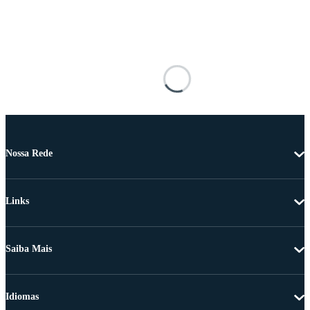
Nossa Rede
Links
Saiba Mais
Idiomas