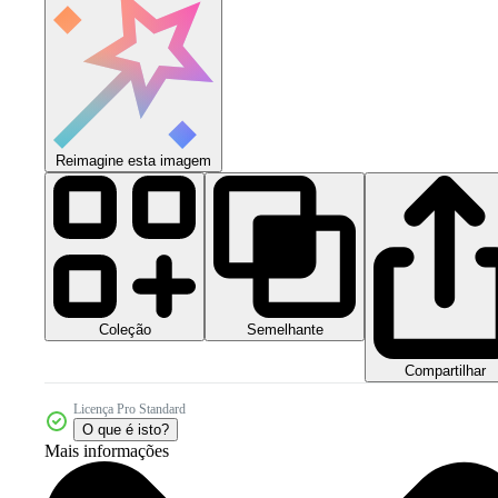
Reimagine esta imagem
Coleção
Semelhante
Compartilhar
Licença Pro Standard
O que é isto?
Mais informações