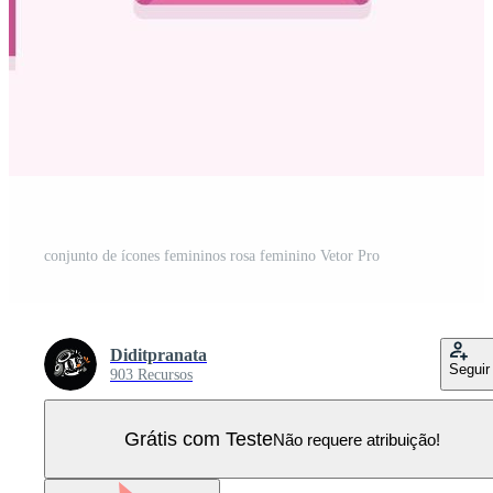
conjunto de ícones femininos rosa feminino Vetor Pro
Diditpranata
Seguir
903 Recursos
Grátis com Teste
Não requere atribuição!