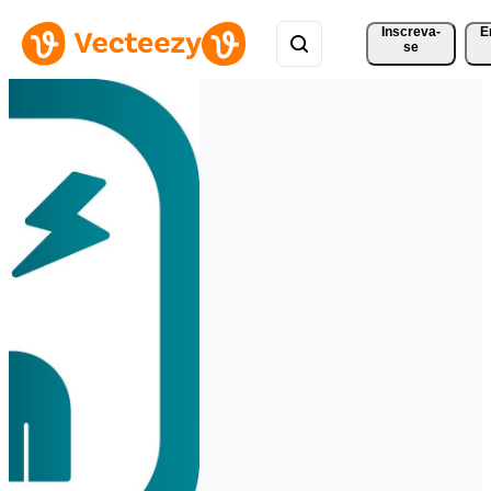
Inscreva-
E
se