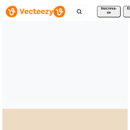
Inscreva-
E
se