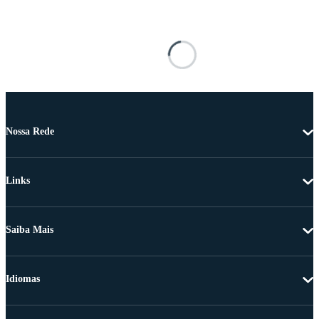
Nossa Rede
Links
Saiba Mais
Idiomas