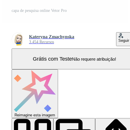
capa de pesquisa online Vetor Pro
Kateryna Zmachynska
Seguir
3.454 Recursos
Grátis com Teste
Não requere atribuição!
Reimagine esta imagem