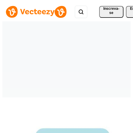
Inscreva-
E
se