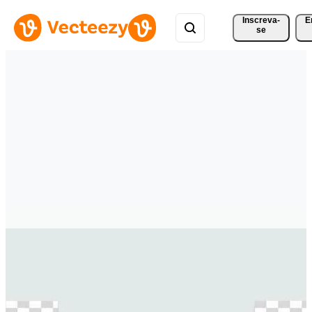
Inscreva-
E
se