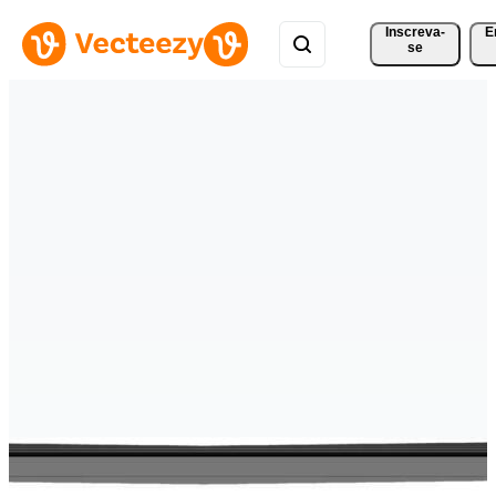
Inscreva-
E
se