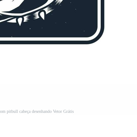
om pitbull cabeça desenhando Vetor Grátis