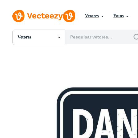
Vetores
Fotos
Vetores
Todas Imagens
Fotos
PNGs
PSDs
SVGs
Modelos
Vetores
Videos
Motion graphics
Imagens Editoriais
Eventos Editoriais