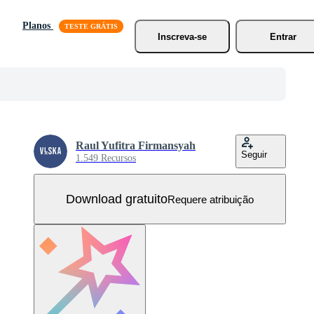
Planos
Inscreva-se
Entrar
Raul Yufitra Firmansyah
Seguir
1.549 Recursos
Download gratuito
Requere atribuição