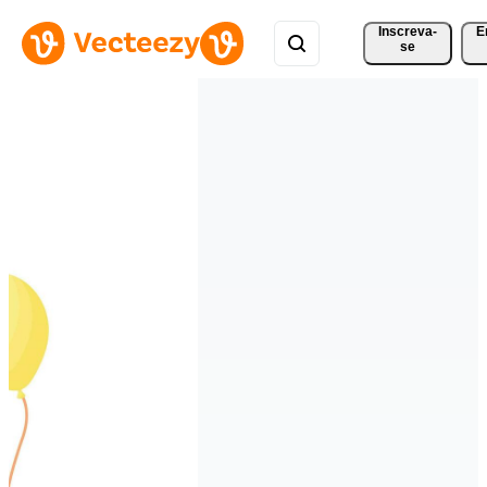
Inscreva-
E
se