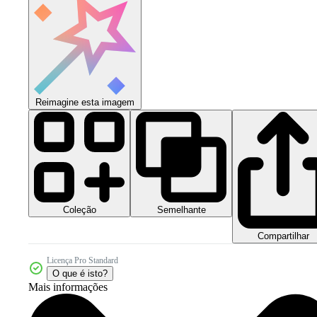
Reimagine esta imagem
Coleção
Semelhante
Compartilhar
Licença Pro Standard
O que é isto?
Mais informações