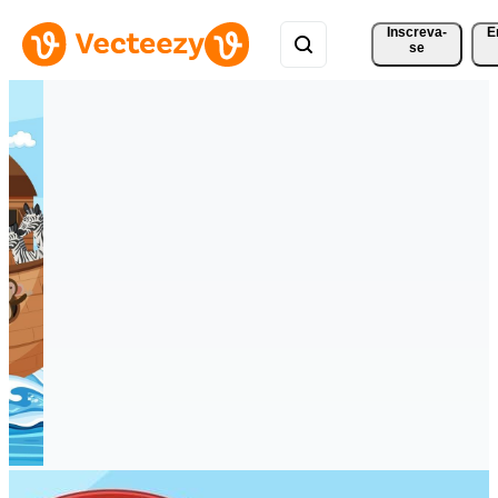
Inscreva-
E
se