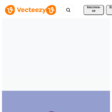
Inscreva-
E
se