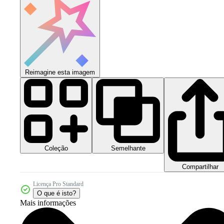
Reimagine esta imagem
Coleção
Semelhante
Compartilhar
Licença Pro Standard
O que é isto?
Mais informações