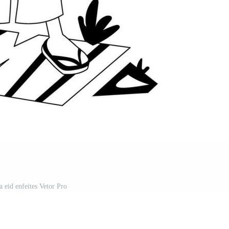
 eid enfeites Vetor Pro