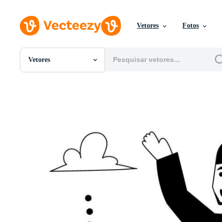
Vetores
Fotos
Vetores
Todas Imagens
Fotos
PNGs
PSDs
SVGs
Modelos
Vetores
Videos
Motion graphics
Imagens Editoriais
Eventos Editoriais