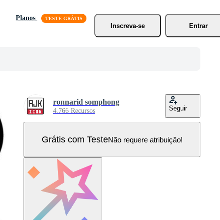
Planos
Inscreva-se
Entrar
ronnarid somphong
Seguir
4.766 Recursos
Grátis com Teste
Não requere atribuição!