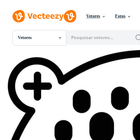
Vetores
Fotos
Vetores
Todas Imagens
Fotos
PNGs
PSDs
SVGs
Modelos
Vetores
Videos
Motion graphics
Imagens Editoriais
Eventos Editoriais