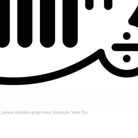
, pessoa trabalhos grupo vetor ilustração Vetor Pro