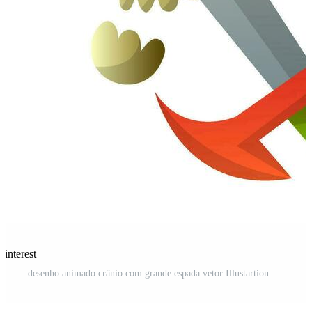
Pinterest
desenho animado crânio com grande espada vetor Illustartion em branco fundo Vetor Pro e SVG Pro