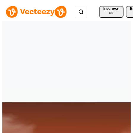
Inscreva-
E
se