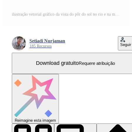
ilustração vetorial gráfico da vista do pôr do sol no rio e na montanha, duas pessoas namorando enquanto assistem ao pôr do sol Vetor Grátis
Setiadi Nurjaman
Seguir
185 Recursos
Download gratuito
Requere atribuição
Reimagine esta imagem