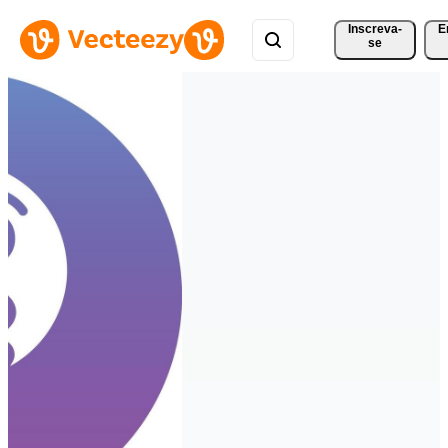
Inscreva-
E
se