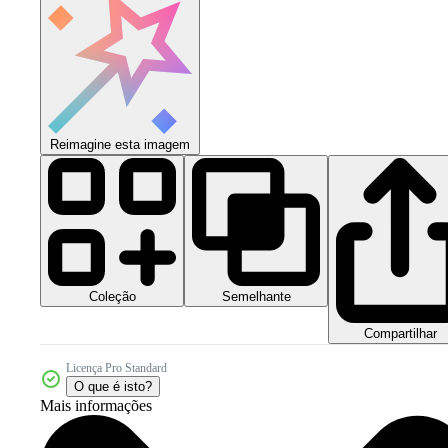
Reimagine esta imagem
Coleção
Semelhante
Compartilhar
Licença Pro Standard
O que é isto?
Mais informações