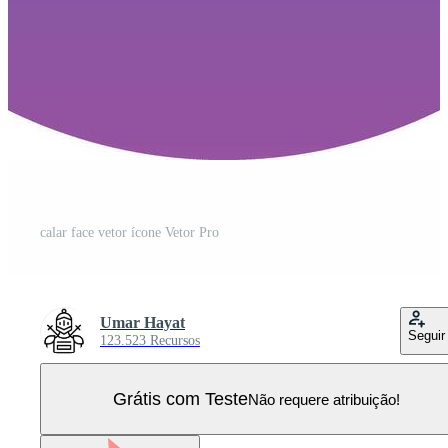
calar face vetor ícone Vetor Pro
Umar Hayat
Seguir
123.523 Recursos
Grátis com Teste
Não requere atribuição!