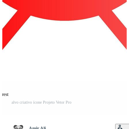
erest
alvo criativo ícone Projeto Vetor Pro
Amir Ali