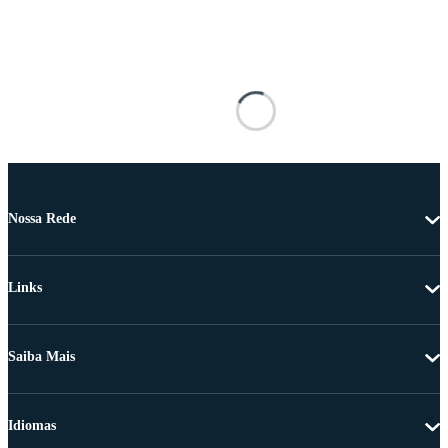
Nossa Rede
Links
Saiba Mais
Idiomas