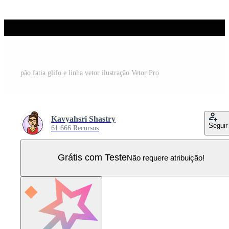
pão fatia glifo e linha vetor ilustração Vetor Pro
Kavyahsri Shastry
Seguir
61.666 Recursos
Grátis com Teste
Não requere atribuição!