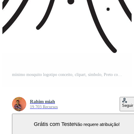
mínimo mosquito logotipo conceito, clipart, símbolo, Preto cor silhueta, branco fundo 15 Vetor Pro
Rahim miah
Seguir
19.703 Recursos
Grátis com Teste
Não requere atribuição!