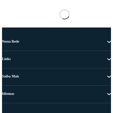
Nossa Rede
Links
Saiba Mais
Idiomas