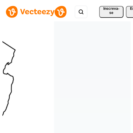
Inscreva-
E
se