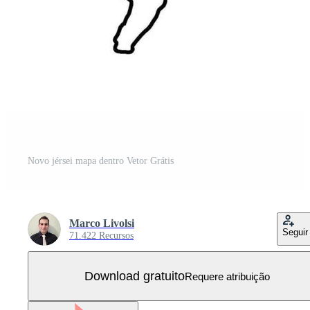
Novo jérsei mapa dentro Vetor Grátis
Marco Livolsi
Seguir
71.422 Recursos
Download gratuito
Requere atribuição