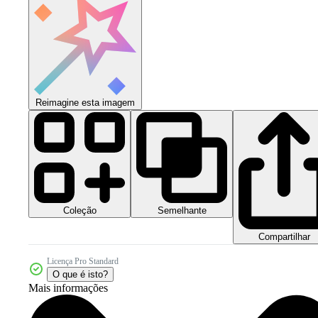
Reimagine esta imagem
Coleção
Semelhante
Compartilhar
Licença Pro Standard
O que é isto?
Mais informações