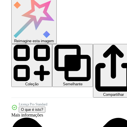
Reimagine esta imagem
Coleção
Semelhante
Compartilhar
Licença Pro Standard
O que é isto?
Mais informações