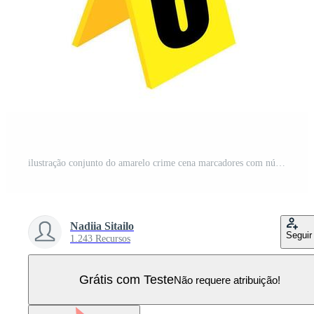
ilustração conjunto do amarelo crime cena marcadores com números. Vetor Pro
Nadiia Sitailo
Seguir
1.243 Recursos
Grátis com Teste
Não requere atribuição!